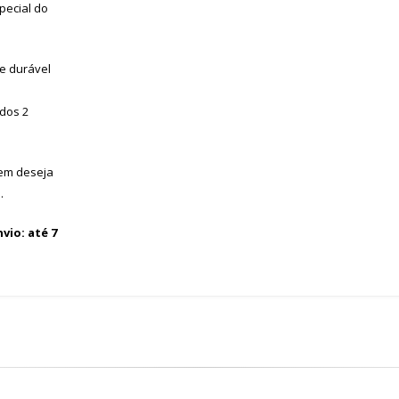
pecial do
 e durável
dos 2
uem deseja
.
nvio
: até 7