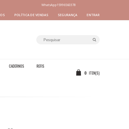
WhatsApp
15996560378
MOS
POLÍTICA DE VENDAS
SEGURANÇA
ENTRAR
CADERNOS
REFIS
0
ITEN(S)