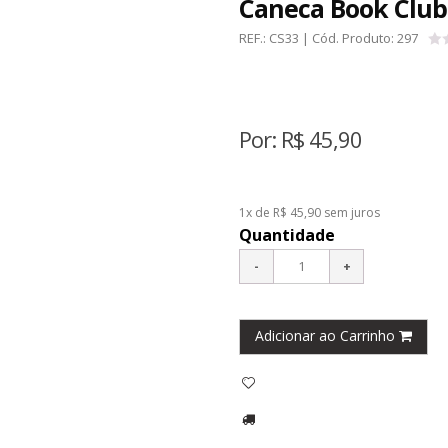
Caneca Book Club
REF.:
CS33
| Cód. Produto:
297
Por:
R$
45,90
1x de R$ 45,90
sem juros
Quantidade
Adicionar ao Carrinho