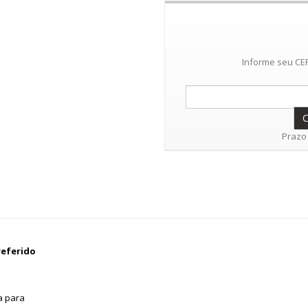
Informe seu CEP
Prazo 
referido
a para