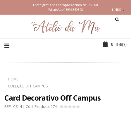
Frete grátis nas compras acima de R$ 300
WhatsApp
15996560378
LINKS
0
ITEN(S)
HOME
COLEÇÃO OFF CAMPUS
Card Decorativo Off Campus
REF.:
CS14
| Cód. Produto:
274